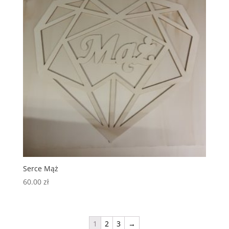
Serce Mąż
60.00
zł
1
2
3
→