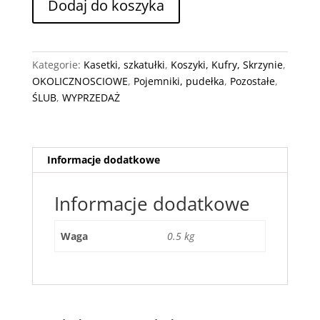
Dodaj do koszyka
Pudełko
na
koperty
domek
Kategorie:
Kasetki, szkatułki
,
Koszyki, Kufry, Skrzynie
,
OKOLICZNOSCIOWE
,
Pojemniki, pudełka
,
Pozostałe
,
ŚLUB
,
WYPRZEDAŻ
Informacje dodatkowe
Informacje dodatkowe
Waga
0.5 kg