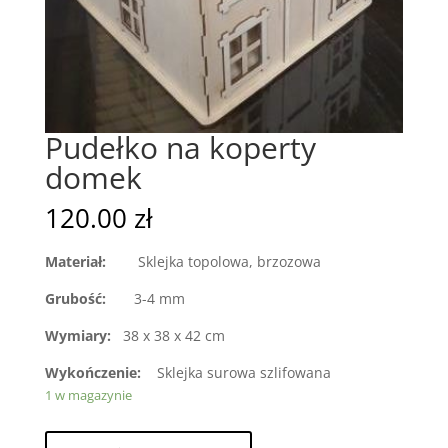
Pudełko na koperty
domek
120.00
zł
Materiał:
Sklejka topolowa, brzozowa
Grubość:
3-4 mm
Wymiary:
38 x 38 x 42 cm
Wykończenie:
Sklejka surowa szlifowana
1 w magazynie
ilość