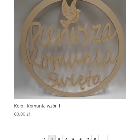
Koło I Komunia wzór 1
60.00
zł
←
1
2
3
4
5
6
7
8
→