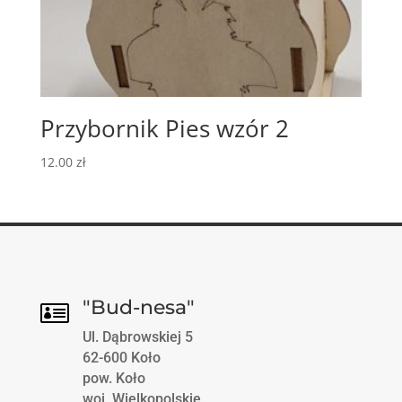
Przybornik Pies wzór 2
12.00
zł
"Bud-nesa"

Ul. Dąbrowskiej 5
62-600 Koło
pow. Koło
woj. Wielkopolskie.