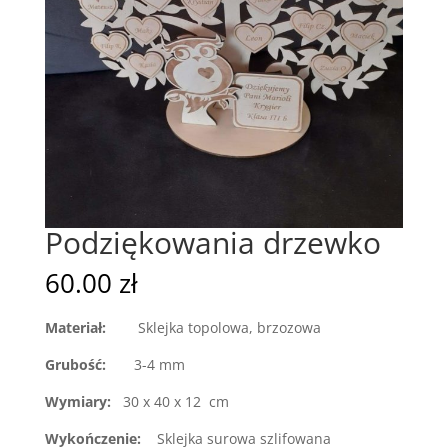
Podziękowania drzewko
60.00
zł
Materiał:
Sklejka topolowa, brzozowa
Grubość:
3-4 mm
Wymiary:
30 x 40 x 12 cm
Wykończenie:
Sklejka surowa szlifowana