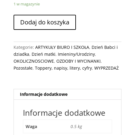
1 w magazynie
ilość
Dodaj do koszyka
Podziękowania
drzewko
Kategorie:
ARTYKUŁY BIURO I SZKOŁA
,
Dzień Babci i
dziadka
,
Dzień matki
,
Imieniny/Urodziny
,
OKOLICZNOSCIOWE
,
OZDOBY I WYCINANKI
,
Pozostałe
,
Toppery, napisy, litery, cyfry
,
WYPRZEDAŻ
Informacje dodatkowe
Informacje dodatkowe
Waga
0.5 kg