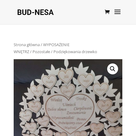
Strona główna
/
WYPOSAŻENIE
WNĘTRZ
/
Pozostałe
/ Podziękowania drzewko