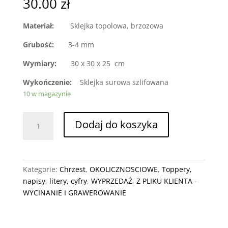
30.00
zł
Materiał:
Sklejka topolowa, brzozowa
Grubość:
3-4 mm
Wymiary:
30 x 30 x 25 cm
Wykończenie:
Sklejka surowa szlifowana
10 w magazynie
ilość
Dodaj do koszyka
Podziękowania
chrzest
wzór
1
Kategorie:
Chrzest
,
OKOLICZNOSCIOWE
,
Toppery,
napisy, litery, cyfry
,
WYPRZEDAŻ
,
Z PLIKU KLIENTA -
WYCINANIE I GRAWEROWANIE