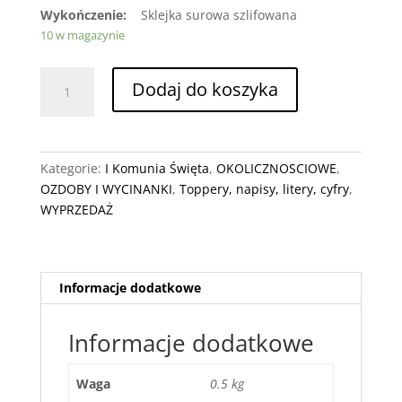
Wykończenie:
Sklejka surowa szlifowana
10 w magazynie
ilość
Dodaj do koszyka
Topper
Pierwsza
Komunia
Święta
Kategorie:
I Komunia Święta
,
OKOLICZNOSCIOWE
,
Wzór
OZDOBY I WYCINANKI
,
Toppery, napisy, litery, cyfry
,
1
WYPRZEDAŻ
Informacje dodatkowe
Informacje dodatkowe
Waga
0.5 kg