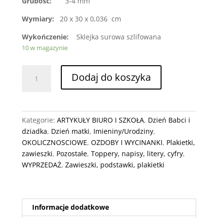
Grubość:
3-4 mm
Wymiary:
20 x 30 x 0,036 cm
Wykończenie:
Sklejka surowa szlifowana
10 w magazynie
ilość
Dodaj do koszyka
Podziękowania
Dzień
Ojca
Kategorie:
ARTYKUŁY BIURO I SZKOŁA
,
Dzień Babci i
dziadka
,
Dzień matki
,
Imieniny/Urodziny
,
OKOLICZNOSCIOWE
,
OZDOBY I WYCINANKI
,
Plakietki,
zawieszki
,
Pozostałe
,
Toppery, napisy, litery, cyfry
,
WYPRZEDAŻ
,
Zawieszki, podstawki, plakietki
Informacje dodatkowe