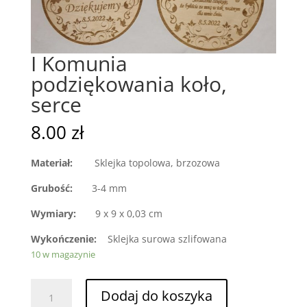
I Komunia
podziękowania koło,
serce
8.00
zł
Materiał:
Sklejka topolowa, brzozowa
Grubość:
3-4 mm
Wymiary:
9 x 9 x 0,03 cm
Wykończenie:
Sklejka surowa szlifowana
10 w magazynie
ilość
Dodaj do koszyka
I