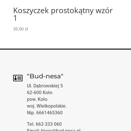
Koszyczek prostokątny wzór
1
35.00
zł
"Bud-nesa"

Ul. Dąbrowskiej 5
62-600 Koło
pow. Koło
woj. Wielkopolskie.
Nip. 6661465360
Tel. 663 333 060
Email: biuro@bud-nesa.pl