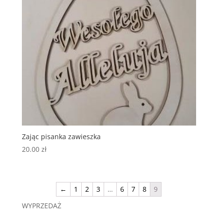
Zając pisanka zawieszka
20.00
zł
←
1
2
3
…
6
7
8
9
WYPRZEDAŻ