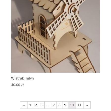
Wiatrak, młyn
40.00
zł
←
1
2
3
…
7
8
9
10
11
→